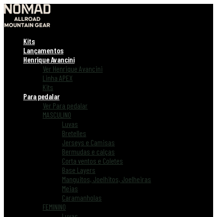
Kits
Lançamentos
Henrique Avancini
Ver Henrique Avancini
Linha APEX
Kits
Para pedalar
Ver Para pedalar
MASCULINO
Luvas
Bretelles
Jerseys e Camisas
Bermudas e calças
Corta ventos e Coletes
Base Layers
Manguitos, Joelhitos, Joelheiras
Meias
Caramanholas
FEMININO
Luvas