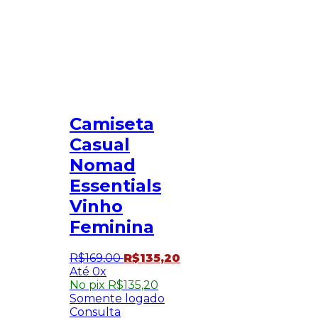
Camiseta
Casual
Nomad
Essentials
Vinho
Feminina
R$
169
,
00
R$
135
,
20
0x
No pix
R$
135,20
Somente logado
Consulta