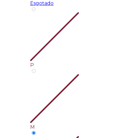
Esgotado
P
M