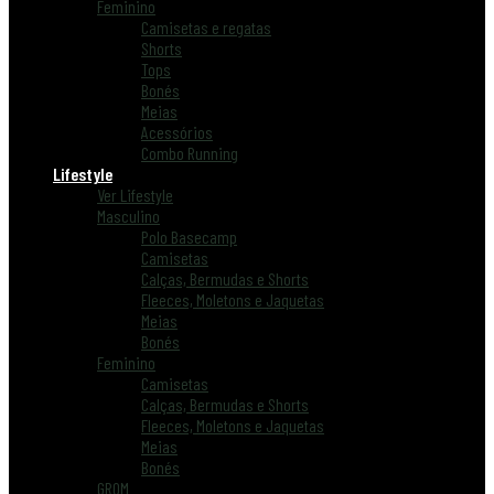
Feminino
Camisetas e regatas
Shorts
Tops
Bonés
Meias
Acessórios
Combo Running
Lifestyle
Ver Lifestyle
Masculino
Polo Basecamp
Camisetas
Calças, Bermudas e Shorts
Fleeces, Moletons e Jaquetas
Meias
Bonés
Feminino
Camisetas
Calças, Bermudas e Shorts
Fleeces, Moletons e Jaquetas
Meias
Bonés
GROM