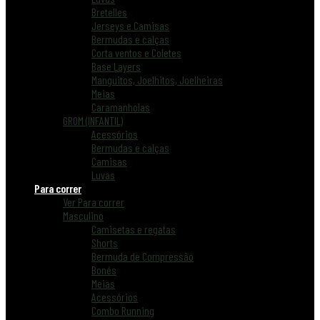
Bretelles
Jerseys e Camisas
Bermudas e calças
Corta ventos e Coletes
Base Layers
Manguitos, Joelhitos, Joelheiras
Meias
Caramanholas
GROM (INFANTIL)
Acessórios
Bermudas e calças
Camisas
Luvas
Para correr
Ver Para correr
Masculino
Camisetas e regatas
Shorts
Bermuda de Compressão
Bonés
Meias
Acessórios
Combo Running