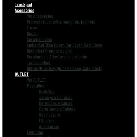
Truckpad
Acessórios
Ver Acessórios
Proteção (Joelheira, manguito, joelhito)
Luvas
Bonés
Caramanholas
Linha Mud (Bike Cover, Car Cover, Seat Cover)
Defender ( Protetor de aro)
Paralamas e Adesivos de proteção
Tapete Indoor
Outros (Bike Tow, Quick Release, Safe Stash)
OUTLET
Ver OUTLET
Masculino
Bretelles
Jerseys e Camisas
Bermudas e Calças
Corta Vento e Coletes
Base Layers
Lifestyle
Acessórios
Feminino