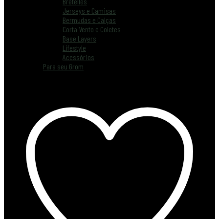
Bretelles
Jerseys e Camisas
Bermudas e Calças
Corta Vento e Coletes
Base Layers
Lifestyle
Acessórios
Para seu Grom