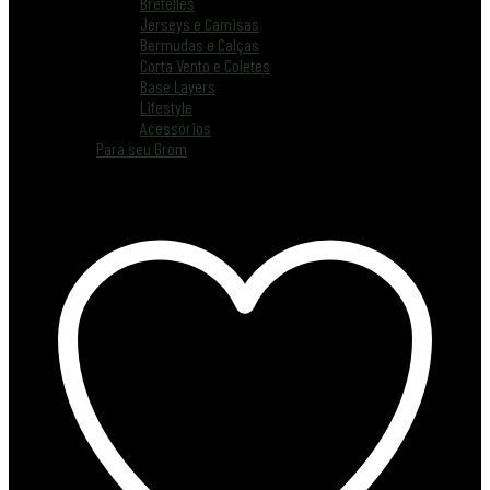
Bretelles
Jerseys e Camisas
Bermudas e Calças
Corta Vento e Coletes
Base Layers
Lifestyle
Acessórios
Para seu Grom