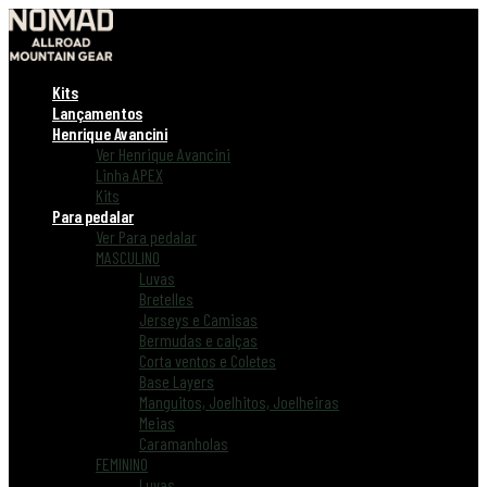
Kits
Lançamentos
Henrique Avancini
Ver Henrique Avancini
Linha APEX
Kits
Para pedalar
Ver Para pedalar
MASCULINO
Luvas
Bretelles
Jerseys e Camisas
Bermudas e calças
Corta ventos e Coletes
Base Layers
Manguitos, Joelhitos, Joelheiras
Meias
Caramanholas
FEMININO
Luvas