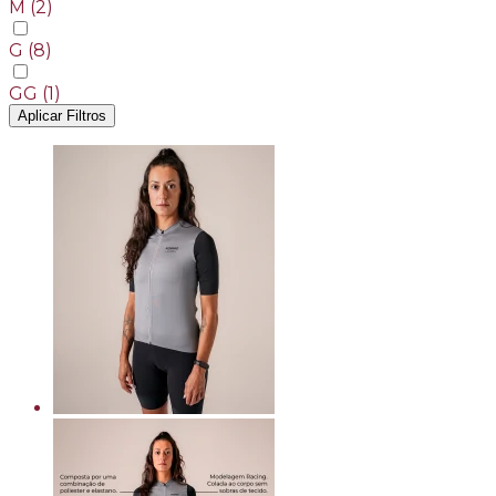
M
(2)
G
(8)
GG
(1)
Aplicar Filtros