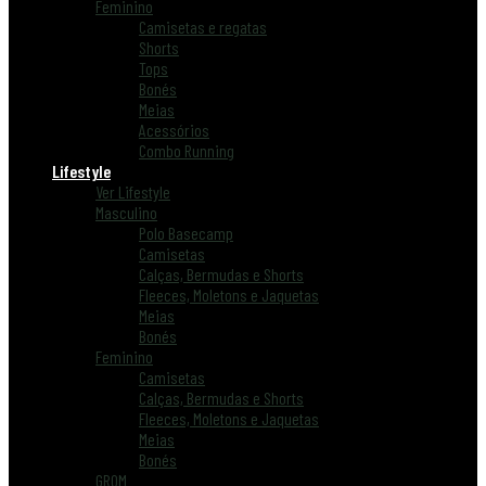
Feminino
Camisetas e regatas
Shorts
Tops
Bonés
Meias
Acessórios
Combo Running
Lifestyle
Ver Lifestyle
Masculino
Polo Basecamp
Camisetas
Calças, Bermudas e Shorts
Fleeces, Moletons e Jaquetas
Meias
Bonés
Feminino
Camisetas
Calças, Bermudas e Shorts
Fleeces, Moletons e Jaquetas
Meias
Bonés
GROM