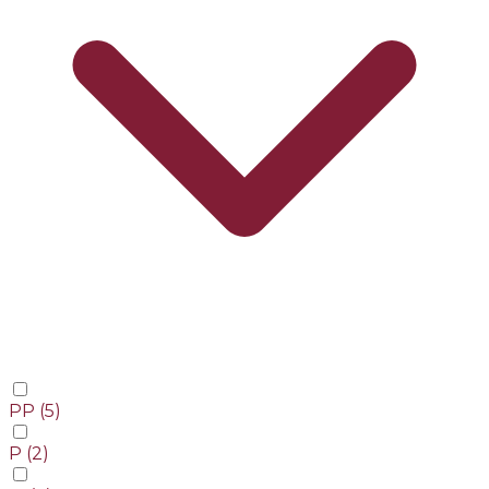
PP
(5)
P
(2)