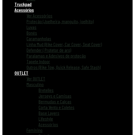
Truckpad
Acessórios
Ver Acessórios
Proteção (Joelheira, manguito, joelhito)
Luvas
Bonés
Caramanholas
Linha Mud (Bike Cover, Car Cover, Seat Cover)
Defender ( Protetor de aro)
Paralamas e Adesivos de proteção
Tapete Indoor
Outros (Bike Tow, Quick Release, Safe Stash)
OUTLET
Ver OUTLET
Masculino
Bretelles
Jerseys e Camisas
Bermudas e Calças
Corta Vento e Coletes
Base Layers
Lifestyle
Acessórios
Feminino