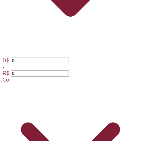
R$
-
R$
Cor