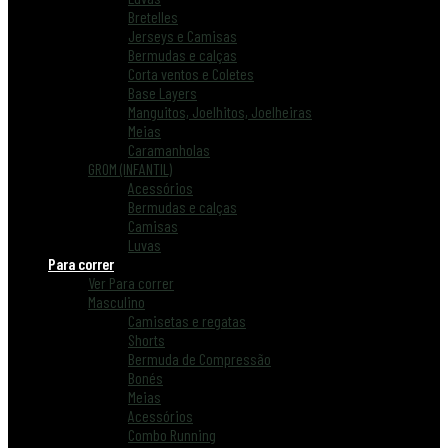
Bretelles
Jerseys e Camisas
Bermudas e calças
Corta ventos e Coletes
Base Layers
Manguitos, Joelhitos, Joelheiras
Meias
Caramanholas
GROM (INFANTIL)
Acessórios
Bermudas e calças
Camisas
Luvas
Para correr
Ver Para correr
Masculino
Camisetas e regatas
Shorts
Bermuda de Compressão
Bonés
Meias
Acessórios
Combo Running