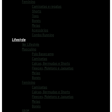
Feminino
Camisetas e regatas
Shorts
Tops
Bonés
Meias
Acessórios
Combo Running
Lifestyle
Ver Lifestyle
Masculino
Polo Basecamp
Camisetas
Calças, Bermudas e Shorts
Fleeces, Moletons e Jaquetas
Meias
Bonés
Feminino
Camisetas
Calças, Bermudas e Shorts
Fleeces, Moletons e Jaquetas
Meias
Bonés
GROM