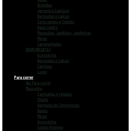
Bretelles
Jerseys e Camisas
Bermudas e calças
Corta ventos e Coletes
Base Layers
Manguitos, Joelhitos, Joelheiras
Meias
Caramanholas
GROM (INFANTIL)
Acessórios
Bermudas e calças
Camisas
Luvas
Para correr
Ver Para correr
Masculino
Camisetas e regatas
Shorts
Bermuda de Compressão
Bonés
Meias
Acessórios
Combo Running