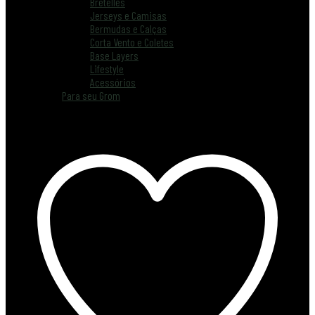
Bretelles
Jerseys e Camisas
Bermudas e Calças
Corta Vento e Coletes
Base Layers
Lifestyle
Acessórios
Para seu Grom