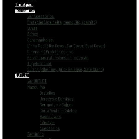
Truckpad
Acessórios
Ver Acessórios
Proteção (Joelheira, manguito, joelhito)
Luvas
Bonés
Caramanholas
Linha Mud (Bike Cover, Car Cover, Seat Cover)
Defender ( Protetor de aro)
Paralamas e Adesivos de proteção
Tapete Indoor
Outros (Bike Tow, Quick Release, Safe Stash)
OUTLET
Ver OUTLET
Masculino
Bretelles
Jerseys e Camisas
Bermudas e Calças
Corta Vento e Coletes
Base Layers
Lifestyle
Acessórios
Feminino