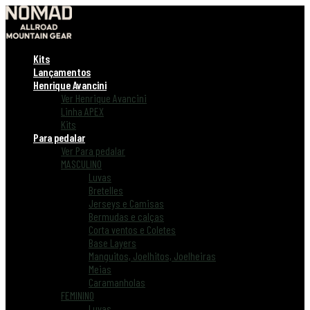
Kits
Lançamentos
Henrique Avancini
Ver Henrique Avancini
Linha APEX
Kits
Para pedalar
Ver Para pedalar
MASCULINO
Luvas
Bretelles
Jerseys e Camisas
Bermudas e calças
Corta ventos e Coletes
Base Layers
Manguitos, Joelhitos, Joelheiras
Meias
Caramanholas
FEMININO
Luvas