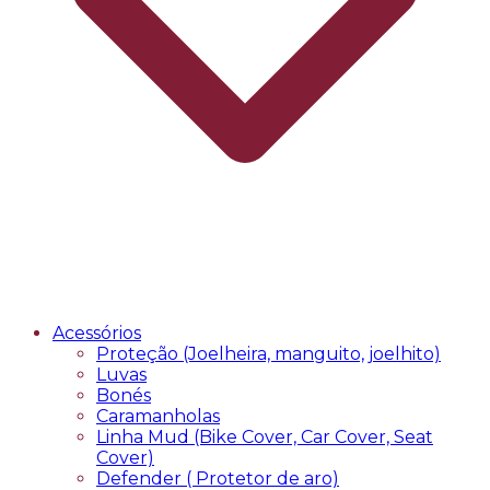
Acessórios
Proteção (Joelheira, manguito, joelhito)
Luvas
Bonés
Caramanholas
Linha Mud (Bike Cover, Car Cover, Seat
Cover)
Defender ( Protetor de aro)