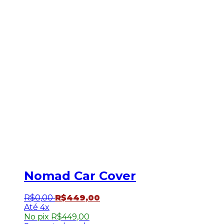
Nomad Car Cover
R$
0
,
00
R$
449
,
00
4x
No pix
R$
449,00