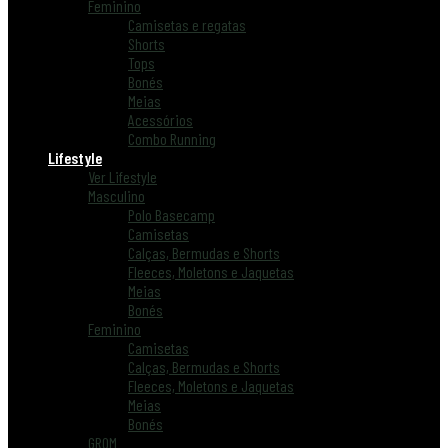
Feminino
Camisetas e regatas
Shorts
Tops
Bonés
Meias
Acessórios
Combo Running
Lifestyle
Ver Lifestyle
Masculino
Polo Basecamp
Camisetas
Calças, Bermudas e Shorts
Fleeces, Moletons e Jaquetas
Meias
Bonés
Feminino
Camisetas
Calças, Bermudas e Shorts
Fleeces, Moletons e Jaquetas
Meias
Bonés
GROM