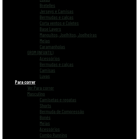
Bretelles
Jerseys e Camisas
Bermudas e calças
Corta ventos e Coletes
Base Layers
Manguitos, Joelhitos, Joelheiras
Meias
Caramanholas
GROM (INFANTIL)
Acessórios
Bermudas e calças
Camisas
Luvas
Para correr
Ver Para correr
Masculino
Camisetas e regatas
Shorts
Bermuda de Compressão
Bonés
Meias
Acessórios
Combo Running