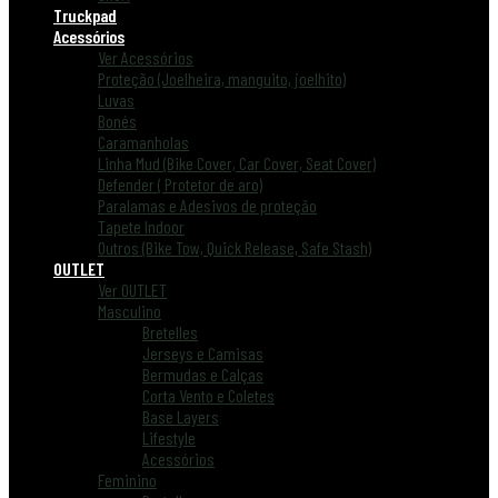
Truckpad
Acessórios
Ver Acessórios
Proteção (Joelheira, manguito, joelhito)
Luvas
Bonés
Caramanholas
Linha Mud (Bike Cover, Car Cover, Seat Cover)
Defender ( Protetor de aro)
Paralamas e Adesivos de proteção
Tapete Indoor
Outros (Bike Tow, Quick Release, Safe Stash)
OUTLET
Ver OUTLET
Masculino
Bretelles
Jerseys e Camisas
Bermudas e Calças
Corta Vento e Coletes
Base Layers
Lifestyle
Acessórios
Feminino