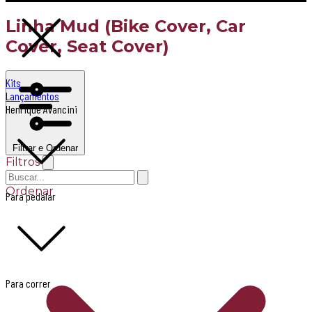
Linha Mud (Bike Cover, Car
Cover, Seat Cover)
Kits
Lançamentos
Henrique Avancini
Filtrar e Ordenar
Filtros
Ordenar
Para pedalar
Para correr