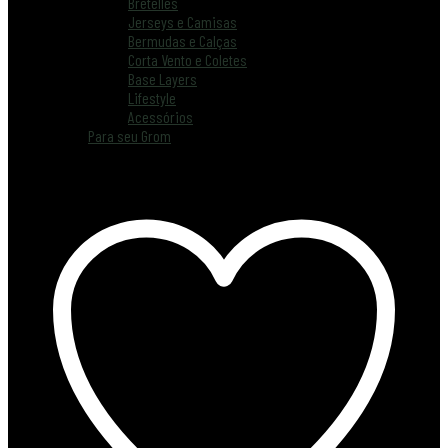
Bretelles
Jerseys e Camisas
Bermudas e Calças
Corta Vento e Coletes
Base Layers
Lifestyle
Acessórios
Para seu Grom