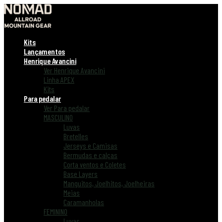
Kits
Lançamentos
Henrique Avancini
Ver Henrique Avancini
Linha APEX
Kits
Para pedalar
Ver Para pedalar
MASCULINO
Luvas
Bretelles
Jerseys e Camisas
Bermudas e calças
Corta ventos e Coletes
Base Layers
Manguitos, Joelhitos, Joelheiras
Meias
Caramanholas
FEMININO
Luvas