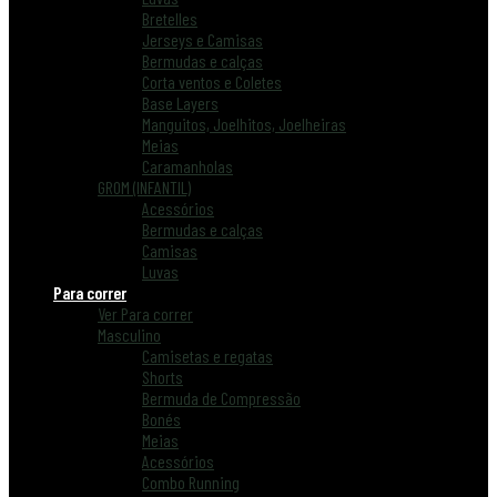
Bretelles
Jerseys e Camisas
Bermudas e calças
Corta ventos e Coletes
Base Layers
Manguitos, Joelhitos, Joelheiras
Meias
Caramanholas
GROM (INFANTIL)
Acessórios
Bermudas e calças
Camisas
Luvas
Para correr
Ver Para correr
Masculino
Camisetas e regatas
Shorts
Bermuda de Compressão
Bonés
Meias
Acessórios
Combo Running