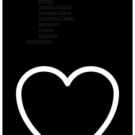
Bretelles
Jerseys e Camisas
Bermudas e Calças
Corta Vento e Coletes
Base Layers
Lifestyle
Acessórios
Para seu Grom