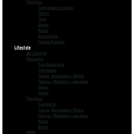
Feminino
Camisetas e regatas
Shorts
Tops
Bonés
Meias
Acessórios
Combo Running
Lifestyle
Ver Lifestyle
Masculino
Polo Basecamp
Camisetas
Calças, Bermudas e Shorts
Fleeces, Moletons e Jaquetas
Meias
Bonés
Feminino
Camisetas
Calças, Bermudas e Shorts
Fleeces, Moletons e Jaquetas
Meias
Bonés
GROM