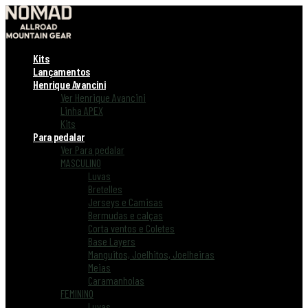
Kits
Lançamentos
Henrique Avancini
Ver Henrique Avancini
Linha APEX
Kits
Para pedalar
Ver Para pedalar
MASCULINO
Luvas
Bretelles
Jerseys e Camisas
Bermudas e calças
Corta ventos e Coletes
Base Layers
Manguitos, Joelhitos, Joelheiras
Meias
Caramanholas
FEMININO
Luvas