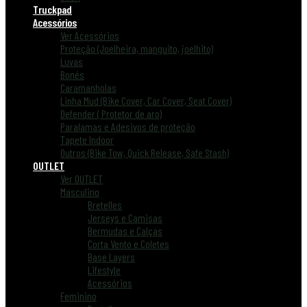
Truckpad
Acessórios
Ver Acessórios
Proteção (Joelheira, manguito, joelhito)
Luvas
Bonés
Caramanholas
Linha Mud (Bike Cover, Car Cover, Seat Cover)
Defender ( Protetor de aro)
Paralamas e Adesivos de proteção
Tapete Indoor
Outros (Bike Tow, Quick Release, Safe Stash)
OUTLET
Ver OUTLET
Masculino
Bretelles
Jerseys e Camisas
Bermudas e Calças
Corta Vento e Coletes
Base Layers
Lifestyle
Acessórios
Feminino