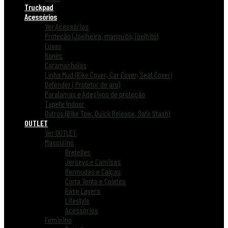
Truckpad
Acessórios
Ver Acessórios
Proteção (Joelheira, manguito, joelhito)
Luvas
Bonés
Caramanholas
Linha Mud (Bike Cover, Car Cover, Seat Cover)
Defender ( Protetor de aro)
Paralamas e Adesivos de proteção
Tapete Indoor
Outros (Bike Tow, Quick Release, Safe Stash)
OUTLET
Ver OUTLET
Masculino
Bretelles
Jerseys e Camisas
Bermudas e Calças
Corta Vento e Coletes
Base Layers
Lifestyle
Acessórios
Feminino