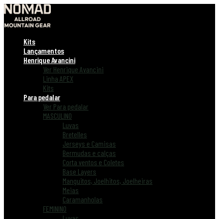
Kits
Lançamentos
Henrique Avancini
Ver Henrique Avancini
Linha APEX
Kits
Para pedalar
Ver Para pedalar
MASCULINO
Luvas
Bretelles
Jerseys e Camisas
Bermudas e calças
Corta ventos e Coletes
Base Layers
Manguitos, Joelhitos, Joelheiras
Meias
Caramanholas
FEMININO
Luvas