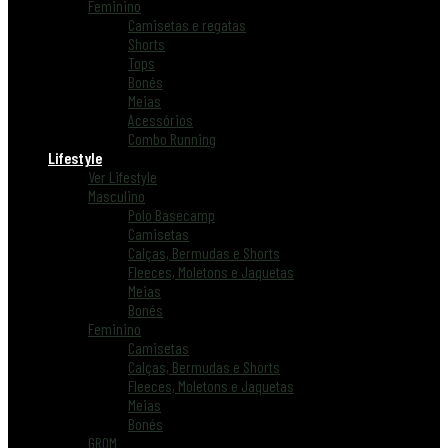
Feminino
Camisetas e regatas
Shorts
Tops
Bonés
Meias
Acessórios
Combo Running
Lifestyle
Ver Lifestyle
Masculino
Polo Basecamp
Camisetas
Calças, Bermudas e Shorts
Fleeces, Moletons e Jaquetas
Meias
Bonés
Feminino
Camisetas
Calças, Bermudas e Shorts
Fleeces, Moletons e Jaquetas
Meias
Bonés
GROM