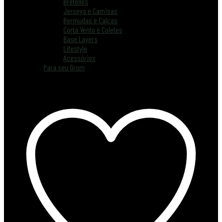
Bretelles
Jerseys e Camisas
Bermudas e Calças
Corta Vento e Coletes
Base Layers
Lifestyle
Acessórios
Para seu Grom