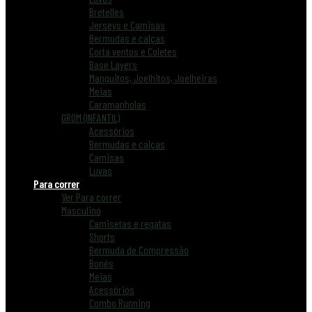
Bretelles
Jerseys e Camisas
Bermudas e calças
Corta ventos e Coletes
Base Layers
Manguitos, Joelhitos, Joelheiras
Meias
Caramanholas
GROM (INFANTIL)
Acessórios
Bermudas e calças
Camisas
Luvas
Para correr
Ver Para correr
Masculino
Camisetas e regatas
Shorts
Bermuda de Compressão
Bonés
Meias
Acessórios
Combo Running