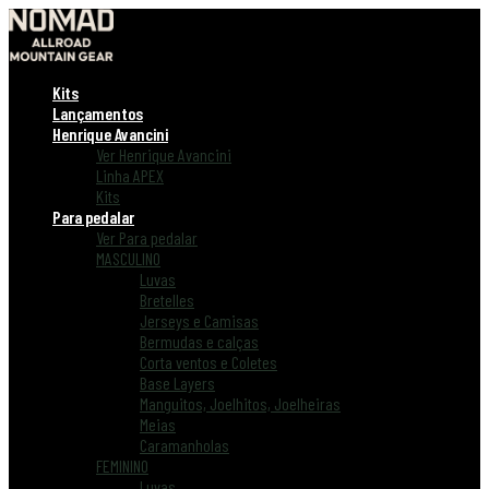
Kits
Lançamentos
Henrique Avancini
Ver Henrique Avancini
Linha APEX
Kits
Para pedalar
Ver Para pedalar
MASCULINO
Luvas
Bretelles
Jerseys e Camisas
Bermudas e calças
Corta ventos e Coletes
Base Layers
Manguitos, Joelhitos, Joelheiras
Meias
Caramanholas
FEMININO
Luvas