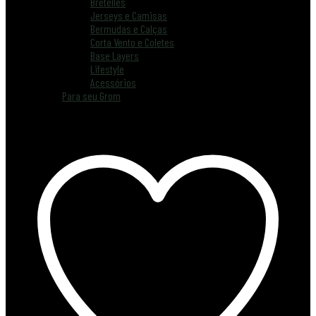
Bretelles
Jerseys e Camisas
Bermudas e Calças
Corta Vento e Coletes
Base Layers
Lifestyle
Acessórios
Para seu Grom