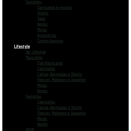
Feminino
Camisetas e regatas
Shorts
Tops
Bonés
Meias
Acessórios
Combo Running
Lifestyle
Ver Lifestyle
Masculino
Polo Basecamp
Camisetas
Calças, Bermudas e Shorts
Fleeces, Moletons e Jaquetas
Meias
Bonés
Feminino
Camisetas
Calças, Bermudas e Shorts
Fleeces, Moletons e Jaquetas
Meias
Bonés
GROM