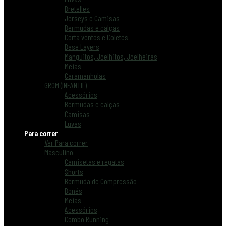
Bretelles
Jerseys e Camisas
Bermudas e calças
Corta ventos e Coletes
Base Layers
Manguitos, Joelhitos, Joelheiras
Meias
Caramanholas
GROM (INFANTIL)
Acessórios
Bermudas e calças
Camisas
Luvas
Para correr
Ver Para correr
Masculino
Camisetas e regatas
Shorts
Bermuda de Compressão
Bonés
Meias
Acessórios
Combo Running