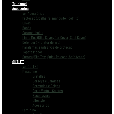
Truckpad
Acessórios
Ver Acessórios
Proteção (Joelheira, manguito, joelhito)
Luvas
Bonés
Caramanholas
Linha Mud (Bike Cover, Car Cover, Seat Cover)
Defender ( Protetor de aro)
Paralamas e Adesivos de proteção
Tapete Indoor
Outros (Bike Tow, Quick Release, Safe Stash)
OUTLET
Ver OUTLET
Masculino
Bretelles
Jerseys e Camisas
Bermudas e Calças
Corta Vento e Coletes
Base Layers
Lifestyle
Acessórios
Feminino