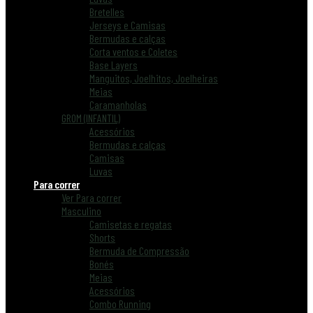
Bretelles
Jerseys e Camisas
Bermudas e calças
Corta ventos e Coletes
Base Layers
Manguitos, Joelhitos, Joelheiras
Meias
Caramanholas
GROM (INFANTIL)
Acessórios
Bermudas e calças
Camisas
Luvas
Para correr
Ver Para correr
Masculino
Camisetas e regatas
Shorts
Bermuda de Compressão
Bonés
Meias
Acessórios
Combo Running