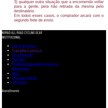
3) qualquer outra situação que a encomenda voltar
para a gente, pela não retirada da mesma pelo
destinatário.
Em todos esses casos, o comprador arcará com o
segundo frete de envio.
NOMAD ALL ROAD CYCLING GEAR
INSTITUCIONAL
Sobre a Marca
Trabalhe Conosco
Blog Nomad
Contato
Política de garantia, trocas e
devoluções
FAQ
Área do Lojista
Giftback
Atendimento