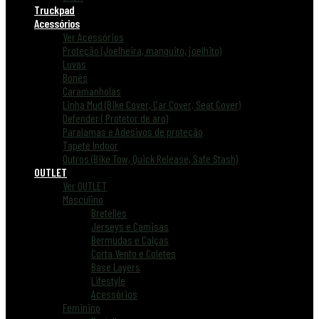
Truckpad
Acessórios
Ver Acessórios
Proteção (Joelheira, manguito, joelhito)
Luvas
Bonés
Caramanholas
Linha Mud (Bike Cover, Car Cover, Seat Cover)
Defender ( Protetor de aro)
Paralamas e Adesivos de proteção
Tapete Indoor
Outros (Bike Tow, Quick Release, Safe Stash)
OUTLET
Ver OUTLET
Masculino
Bretelles
Jerseys e Camisas
Bermudas e Calças
Corta Vento e Coletes
Base Layers
Lifestyle
Acessórios
Feminino