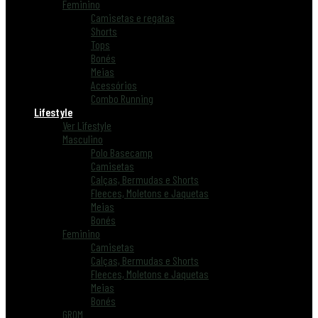
Feminino
Camisetas e regatas
Shorts
Tops
Bonés
Meias
Acessórios
Combo Running
Lifestyle
Ver Lifestyle
Masculino
Polo Basecamp
Camisetas
Calças, Bermudas e Shorts
Fleeces, Moletons e Jaquetas
Meias
Bonés
Feminino
Camisetas
Calças, Bermudas e Shorts
Fleeces, Moletons e Jaquetas
Meias
Bonés
GROM