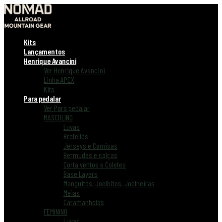
Kits
Lançamentos
Henrique Avancini
Ver Henrique Avancini
Linha APEX
Kits
Para pedalar
Ver Para pedalar
MASCULINO
Luvas
Bretelles
Jerseys e Camisas
Bermudas e calças
Corta ventos e Coletes
Base Layers
Manguitos, Joelhitos, Joelheiras
Meias
Caramanholas
FEMININO
Luvas