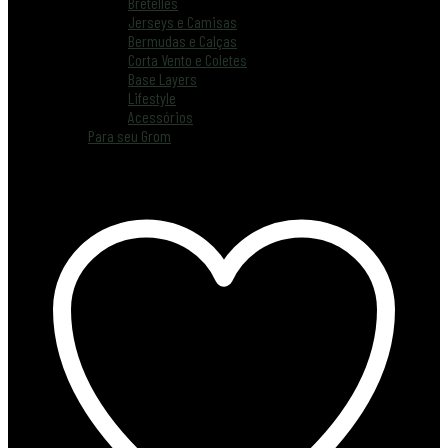
Bretelles
Jerseys e Camisas
Bermudas e Calças
Corta Vento e Coletes
Base Layers
Lifestyle
Acessórios
Para seu Grom