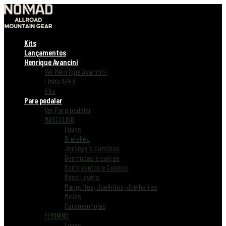
Kits
Lançamentos
Henrique Avancini
Ver Henrique Avancini
Linha APEX
Kits
Para pedalar
Ver Para pedalar
MASCULINO
Luvas
Bretelles
Jerseys e Camisas
Bermudas e calças
Corta ventos e Coletes
Base Layers
Manguitos, Joelhitos, Joelheiras
Meias
Caramanholas
FEMININO
Luvas