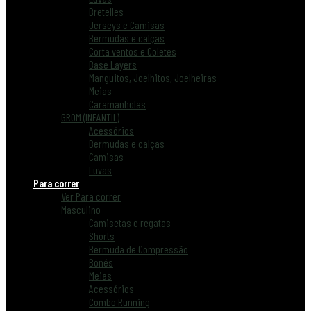
Bretelles
Jerseys e Camisas
Bermudas e calças
Corta ventos e Coletes
Base Layers
Manguitos, Joelhitos, Joelheiras
Meias
Caramanholas
GROM (INFANTIL)
Acessórios
Bermudas e calças
Camisas
Luvas
Para correr
Ver Para correr
Masculino
Camisetas e regatas
Shorts
Bermuda de Compressão
Bonés
Meias
Acessórios
Combo Running