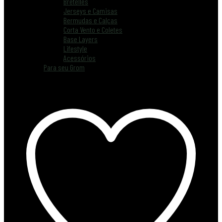
Bretelles
Jerseys e Camisas
Bermudas e Calças
Corta Vento e Coletes
Base Layers
Lifestyle
Acessórios
Para seu Grom