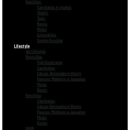
Feminino
Camisetas e regatas
Shorts
Tops
Bonés
Meias
Acessórios
Combo Running
Lifestyle
Ver Lifestyle
Masculino
Polo Basecamp
Camisetas
Calças, Bermudas e Shorts
Fleeces, Moletons e Jaquetas
Meias
Bonés
Feminino
Camisetas
Calças, Bermudas e Shorts
Fleeces, Moletons e Jaquetas
Meias
Bonés
GROM