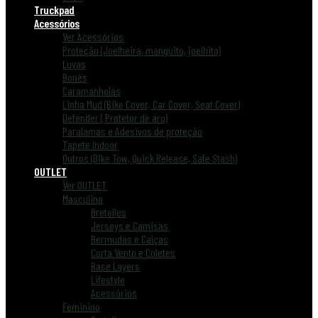
Truckpad
Acessórios
Ver Acessórios
Proteção (Joelheira, manguito, joelhito)
Luvas
Bonés
Caramanholas
Linha Mud (Bike Cover, Car Cover, Seat Cover)
Defender ( Protetor de aro)
Paralamas e Adesivos de proteção
Tapete Indoor
Outros (Bike Tow, Quick Release, Safe Stash)
OUTLET
Ver OUTLET
Masculino
Bretelles
Jerseys e Camisas
Bermudas e Calças
Corta Vento e Coletes
Base Layers
Lifestyle
Acessórios
Feminino