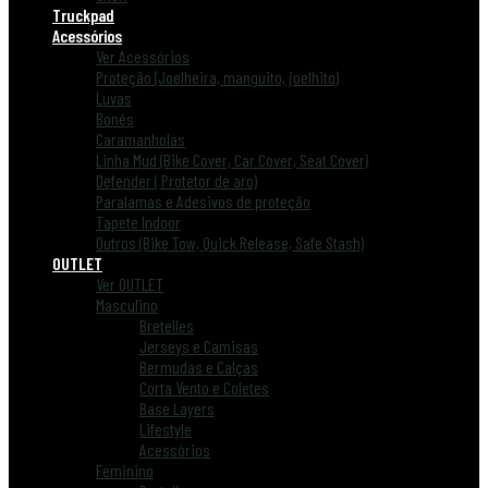
Truckpad
Acessórios
Ver Acessórios
Proteção (Joelheira, manguito, joelhito)
Luvas
Bonés
Caramanholas
Linha Mud (Bike Cover, Car Cover, Seat Cover)
Defender ( Protetor de aro)
Paralamas e Adesivos de proteção
Tapete Indoor
Outros (Bike Tow, Quick Release, Safe Stash)
OUTLET
Ver OUTLET
Masculino
Bretelles
Jerseys e Camisas
Bermudas e Calças
Corta Vento e Coletes
Base Layers
Lifestyle
Acessórios
Feminino