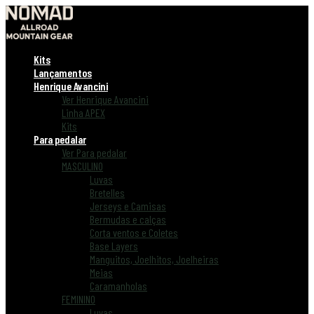
Kits
Lançamentos
Henrique Avancini
Ver Henrique Avancini
Linha APEX
Kits
Para pedalar
Ver Para pedalar
MASCULINO
Luvas
Bretelles
Jerseys e Camisas
Bermudas e calças
Corta ventos e Coletes
Base Layers
Manguitos, Joelhitos, Joelheiras
Meias
Caramanholas
FEMININO
Luvas