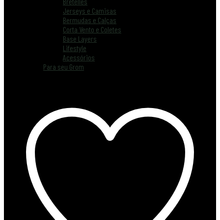
Bretelles
Jerseys e Camisas
Bermudas e Calças
Corta Vento e Coletes
Base Layers
Lifestyle
Acessórios
Para seu Grom