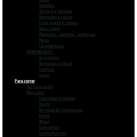
Bretelles
Jerseys e Camisas
Bermudas e calças
Corta ventos e Coletes
Base Layers
Manguitos, Joelhitos, Joelheiras
Meias
Caramanholas
GROM (INFANTIL)
Acessórios
Bermudas e calças
Camisas
Luvas
Para correr
Ver Para correr
Masculino
Camisetas e regatas
Shorts
Bermuda de Compressão
Bonés
Meias
Acessórios
Combo Running