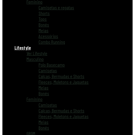
Feminino
Camisetas e regatas
Shorts
Tops
Bonés
Meias
Acessórios
Combo Running
Lifestyle
Ver Lifestyle
Masculino
Polo Basecamp
Camisetas
Calças, Bermudas e Shorts
Fleeces, Moletons e Jaquetas
Meias
Bonés
Feminino
Camisetas
Calças, Bermudas e Shorts
Fleeces, Moletons e Jaquetas
Meias
Bonés
GROM