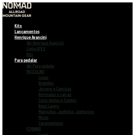
Kits
Lançamentos
Henrique Avancini
Ver Henrique Avancini
Linha APEX
Kits
Para pedalar
Ver Para pedalar
MASCULINO
Luvas
Bretelles
Jerseys e Camisas
Bermudas e calças
Corta ventos e Coletes
Base Layers
Manguitos, Joelhitos, Joelheiras
Meias
Caramanholas
FEMININO
Luvas