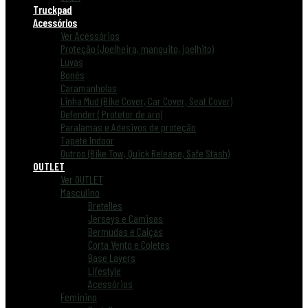
Truckpad
Acessórios
Ver Acessórios
Proteção (Joelheira, manguito, joelhito)
Luvas
Bonés
Caramanholas
Linha Mud (Bike Cover, Car Cover, Seat Cover)
Defender ( Protetor de aro)
Paralamas e Adesivos de proteção
Tapete Indoor
Outros (Bike Tow, Quick Release, Safe Stash)
OUTLET
Ver OUTLET
Masculino
Bretelles
Jerseys e Camisas
Bermudas e Calças
Corta Vento e Coletes
Base Layers
Lifestyle
Acessórios
Feminino