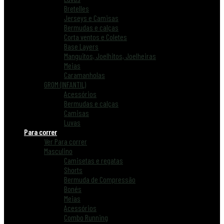
Bretelles
Jerseys e Camisas
Bermudas e calças
Corta ventos e Coletes
Base Layers
Manguitos, Joelhitos, Joelheiras
Meias
Caramanholas
GROM (INFANTIL)
Acessórios
Bermudas e calças
Camisas
Luvas
Para correr
Ver Para correr
Masculino
Camisetas e regatas
Shorts
Bermuda de Compressão
Bonés
Meias
Acessórios
Combo Running