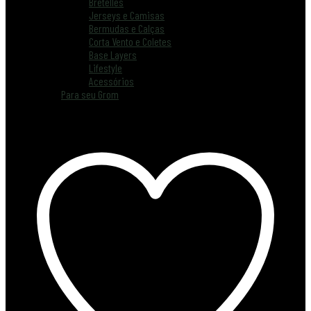
Bretelles
Jerseys e Camisas
Bermudas e Calças
Corta Vento e Coletes
Base Layers
Lifestyle
Acessórios
Para seu Grom