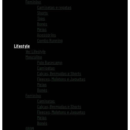
Feminino
Camisetas e regatas
Shorts
Tops
Bonés
Meias
Acessórios
Combo Running
Lifestyle
Ver Lifestyle
Masculino
Polo Basecamp
Camisetas
Calças, Bermudas e Shorts
Fleeces, Moletons e Jaquetas
Meias
Bonés
Feminino
Camisetas
Calças, Bermudas e Shorts
Fleeces, Moletons e Jaquetas
Meias
Bonés
GROM