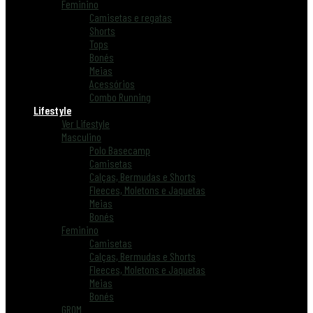
Feminino
Camisetas e regatas
Shorts
Tops
Bonés
Meias
Acessórios
Combo Running
Lifestyle
Ver Lifestyle
Masculino
Polo Basecamp
Camisetas
Calças, Bermudas e Shorts
Fleeces, Moletons e Jaquetas
Meias
Bonés
Feminino
Camisetas
Calças, Bermudas e Shorts
Fleeces, Moletons e Jaquetas
Meias
Bonés
GROM