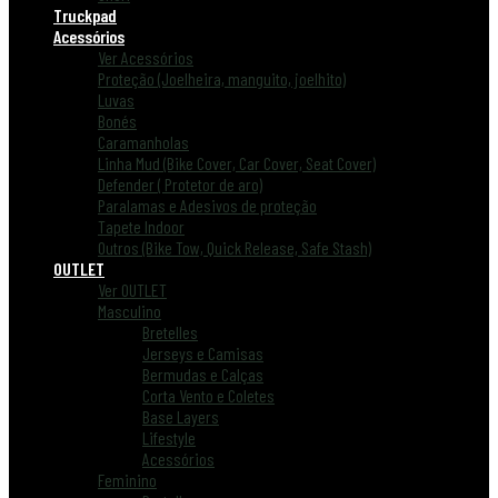
Truckpad
Acessórios
Ver Acessórios
Proteção (Joelheira, manguito, joelhito)
Luvas
Bonés
Caramanholas
Linha Mud (Bike Cover, Car Cover, Seat Cover)
Defender ( Protetor de aro)
Paralamas e Adesivos de proteção
Tapete Indoor
Outros (Bike Tow, Quick Release, Safe Stash)
OUTLET
Ver OUTLET
Masculino
Bretelles
Jerseys e Camisas
Bermudas e Calças
Corta Vento e Coletes
Base Layers
Lifestyle
Acessórios
Feminino