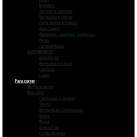
Bretelles
Jerseys e Camisas
Bermudas e calças
Corta ventos e Coletes
Base Layers
Manguitos, Joelhitos, Joelheiras
Meias
Caramanholas
GROM (INFANTIL)
Acessórios
Bermudas e calças
Camisas
Luvas
Para correr
Ver Para correr
Masculino
Camisetas e regatas
Shorts
Bermuda de Compressão
Bonés
Meias
Acessórios
Combo Running