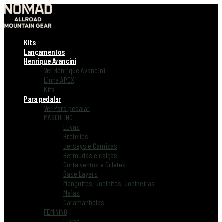
Kits
Lançamentos
Henrique Avancini
Ver Henrique Avancini
Linha APEX
Kits
Para pedalar
Ver Para pedalar
MASCULINO
Luvas
Bretelles
Jerseys e Camisas
Bermudas e calças
Corta ventos e Coletes
Base Layers
Manguitos, Joelhitos, Joelheiras
Meias
Caramanholas
FEMININO
Luvas