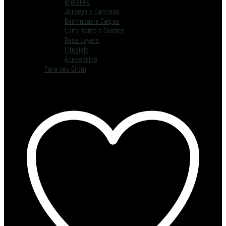
Bretelles
Jerseys e Camisas
Bermudas e Calças
Corta Vento e Coletes
Base Layers
Lifestyle
Acessórios
Para seu Grom