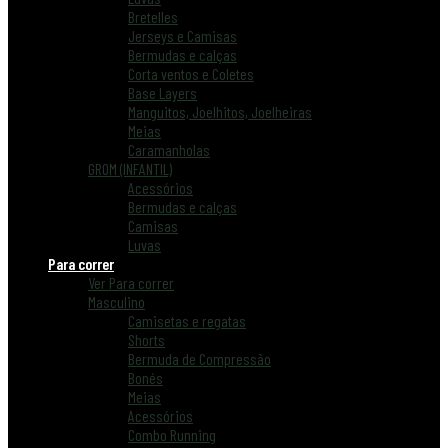
Bretelles
Jerseys e Camisas
Bermudas e calças
Corta ventos e Coletes
Base Layers
Manguitos, Joelhitos, Joelheiras
Meias
Caramanholas
GROM (INFANTIL)
Acessórios
Bermudas e calças
Camisas
Luvas
Para correr
Ver Para correr
Masculino
Camisetas e regatas
Shorts
Bermuda de Compressão
Bonés
Meias
Acessórios
Combo Running