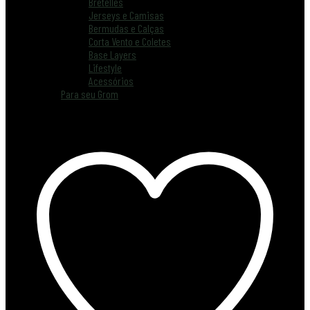
Bretelles
Jerseys e Camisas
Bermudas e Calças
Corta Vento e Coletes
Base Layers
Lifestyle
Acessórios
Para seu Grom