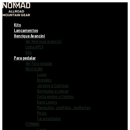
Kits
Lançamentos
Henrique Avancini
Ver Henrique Avancini
Linha APEX
Kits
Para pedalar
Ver Para pedalar
MASCULINO
Luvas
Bretelles
Jerseys e Camisas
Bermudas e calças
Corta ventos e Coletes
Base Layers
Manguitos, Joelhitos, Joelheiras
Meias
Caramanholas
FEMININO
Luvas