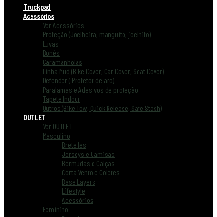
Truckpad
Acessórios
Ver Acessórios
Proteção (Joelheira, manguito, joelhito)
Luvas
Bonés
Caramanholas
Linha Mud (Bike Cover, Car Cover, Seat Cover)
Defender ( Protetor de aro)
Paralamas e Adesivos de proteção
Tapete Indoor
Outros (Bike Tow, Quick Release, Safe Stash)
OUTLET
Ver OUTLET
Masculino
Bretelles
Jerseys e Camisas
Bermudas e Calças
Corta Vento e Coletes
Base Layers
Lifestyle
Acessórios
Feminino