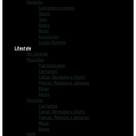
Feminino
Camisetas e regatas
Shorts
Tops
Bonés
Meias
Acessórios
Combo Running
Lifestyle
Ver Lifestyle
Masculino
Polo Basecamp
Camisetas
Calças, Bermudas e Shorts
Fleeces, Moletons e Jaquetas
Meias
Bonés
Feminino
Camisetas
Calças, Bermudas e Shorts
Fleeces, Moletons e Jaquetas
Meias
Bonés
GROM