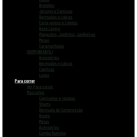
Bretelles
Jerseys e Camisas
Bermudas e calças
Corta ventos e Coletes
Base Layers
Manguitos, Joelhitos, Joelheiras
Meias
Caramanholas
GROM (INFANTIL)
Acessórios
Bermudas e calças
Camisas
Luvas
Para correr
Ver Para correr
Masculino
Camisetas e regatas
Shorts
Bermuda de Compressão
Bonés
Meias
Acessórios
Combo Running