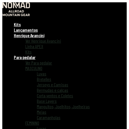
Kits
Lançamentos
Henrique Avancini
Ver Henrique Avancini
Linha APEX
Kits
Para pedalar
Ver Para pedalar
MASCULINO
Luvas
Bretelles
Jerseys e Camisas
Bermudas e calças
Corta ventos e Coletes
Base Layers
Manguitos, Joelhitos, Joelheiras
Meias
Caramanholas
FEMININO
Luvas