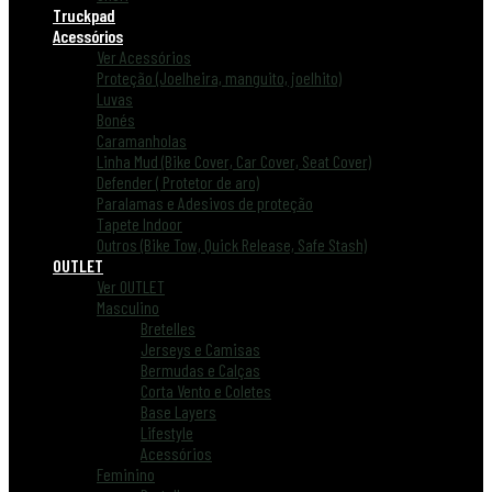
Truckpad
Acessórios
Ver Acessórios
Proteção (Joelheira, manguito, joelhito)
Luvas
Bonés
Caramanholas
Linha Mud (Bike Cover, Car Cover, Seat Cover)
Defender ( Protetor de aro)
Paralamas e Adesivos de proteção
Tapete Indoor
Outros (Bike Tow, Quick Release, Safe Stash)
OUTLET
Ver OUTLET
Masculino
Bretelles
Jerseys e Camisas
Bermudas e Calças
Corta Vento e Coletes
Base Layers
Lifestyle
Acessórios
Feminino