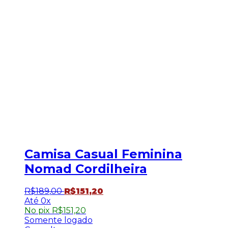
Camisa Casual Feminina
Nomad Cordilheira
R$
189
,
00
R$
151
,
20
0x
No pix
R$
151,20
Somente logado