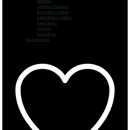
Bretelles
Jerseys e Camisas
Bermudas e Calças
Corta Vento e Coletes
Base Layers
Lifestyle
Acessórios
Para seu Grom