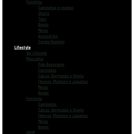
Feminino
Camisetas e regatas
Shorts
Tops
Bonés
Meias
Acessórios
Combo Running
Lifestyle
Ver Lifestyle
Masculino
Polo Basecamp
Camisetas
Calças, Bermudas e Shorts
Fleeces, Moletons e Jaquetas
Meias
Bonés
Feminino
Camisetas
Calças, Bermudas e Shorts
Fleeces, Moletons e Jaquetas
Meias
Bonés
GROM