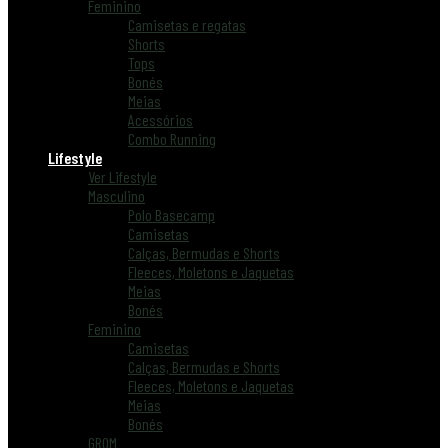
Feminino
Camisetas e regatas
Shorts
Tops
Bonés
Meias
Acessórios
Combo Running
Lifestyle
Ver Lifestyle
Masculino
Polo Basecamp
Camisetas
Calças, Bermudas e Shorts
Fleeces, Moletons e Jaquetas
Meias
Bonés
Feminino
Camisetas
Calças, Bermudas e Shorts
Fleeces, Moletons e Jaquetas
Meias
Bonés
GROM