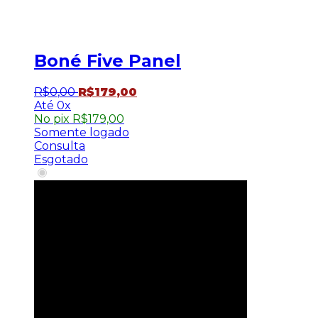
Boné Five Panel
R$
0
,
00
R$
179
,
00
0x
No pix
R$
179,00
Somente logado
Consulta
Esgotado