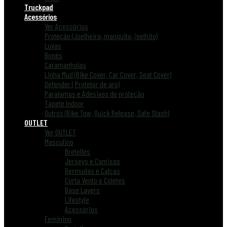
Truckpad
Acessórios
Ver Acessórios
Proteção (Joelheira, manguito, joelhito)
Luvas
Bonés
Caramanholas
Linha Mud (Bike Cover, Car Cover, Seat Cover)
Defender ( Protetor de aro)
Paralamas e Adesivos de proteção
Tapete Indoor
Outros (Bike Tow, Quick Release, Safe Stash)
OUTLET
Ver OUTLET
Masculino
Bretelles
Jerseys e Camisas
Bermudas e Calças
Corta Vento e Coletes
Base Layers
Lifestyle
Acessórios
Feminino