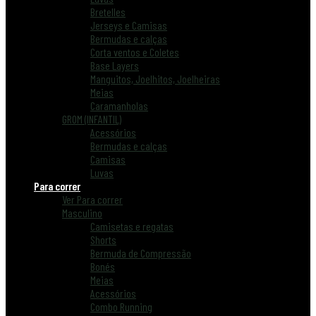
Bretelles
Jerseys e Camisas
Bermudas e calças
Corta ventos e Coletes
Base Layers
Manguitos, Joelhitos, Joelheiras
Meias
Caramanholas
GROM (INFANTIL)
Acessórios
Bermudas e calças
Camisas
Luvas
Para correr
Ver Para correr
Masculino
Camisetas e regatas
Shorts
Bermuda de Compressão
Bonés
Meias
Acessórios
Combo Running