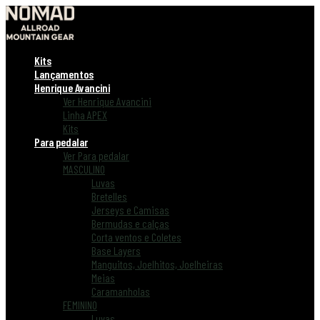
Kits
Lançamentos
Henrique Avancini
Ver Henrique Avancini
Linha APEX
Kits
Para pedalar
Ver Para pedalar
MASCULINO
Luvas
Bretelles
Jerseys e Camisas
Bermudas e calças
Corta ventos e Coletes
Base Layers
Manguitos, Joelhitos, Joelheiras
Meias
Caramanholas
FEMININO
Luvas