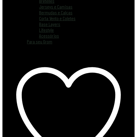
Bretelles
Jerseys e Camisas
Bermudas e Calças
Corta Vento e Coletes
Base Layers
Lifestyle
Acessórios
Para seu Grom